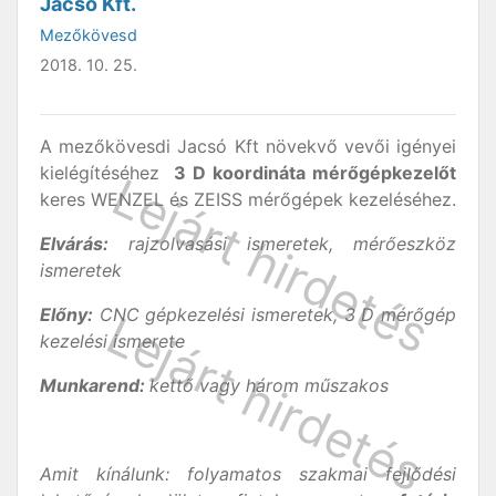
Jacsó Kft.
Mezőkövesd
2018. 10. 25.
A mezőkövesdi Jacsó Kft növekvő vevői igényei
kielégítéséhez
3 D koordináta mérőgépkezelőt
keres WENZEL és ZEISS mérőgépek kezeléséhez.
Elvárás:
rajzolvasási ismeretek, mérőeszköz
ismeretek
Előny:
CNC gépkezelési ismeretek, 3 D mérőgép
kezelési ismerete
Munkarend:
kettő vagy három műszakos
Amit kínálunk: folyamatos szakmai fejlődési