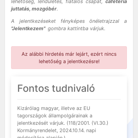
lehetőség, lendületes, fiatalos csapat,
cafetéria
juttatás, mozgóbér
.
A jelentkezéseket fényképes önéletrajzzal a
"Jelentkezem"
gombra kattintba várjuk.
Az alábbi hirdetés már lejárt, ezért nincs
lehetőség a jelentkezésre!
Fontos tudnivaló
Kizárólag magyar, illetve az EU
tagországok állampolgárainak a
jelentkezését várjuk. (118/2001. (VI.30.)
Kormányrendelet, 2024.10.14. napi
módosítása alapján.)