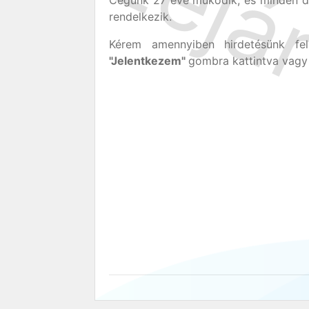
Cégünk 27 éve működik, és minden do
rendelkezik.
Kérem amennyiben hirdetésünk felk
"Jelentkezem"
gombra kattintva vagy