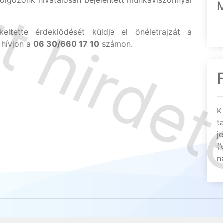
lgozónk hivatalosan bejelentett munkaviszonnyal
eltette érdeklődését küldje el önéletrajzát a
 hívjon a
06 30/660 17 10
számon.
K
t
j
(
n