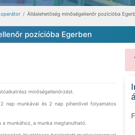
 operátor
Álláslehetőség minőségellenőr pozícióba Eger
ellenőr pozícióba Egerben
tóalkatrész minőségellenőrzést.
á
 2 nap munkával és 2 nap pihenővel folyamatos
F
s a munkához, a munka megtanulható.