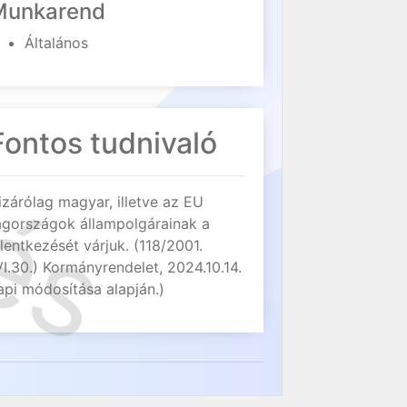
Munkarend
Általános
Fontos tudnivaló
izárólag magyar, illetve az EU
agországok állampolgárainak a
elentkezését várjuk. (118/2001.
VI.30.) Kormányrendelet, 2024.10.14.
api módosítása alapján.)