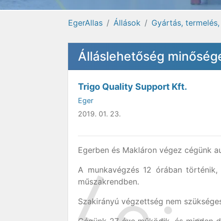
EgerAllas
Állások
Gyártás, termelés,
Álláslehetőség minőség
Trigo Quality Support Kft.
Eger
2019. 01. 23.
Egerben és Makláron végez cégünk au
A munkavégzés 12 órában történik,
műszakrendben.
Szakirányú végzettség nem szüksége