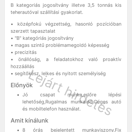
B kategoriás jogosítvány illetve 3,5 tonnás kis
teherautóval szállítási gyakorlat.
• középfokú végzettség, hasonló pozícióban
szerzett tapasztalat
• "B" kategóriás jogosítvány
• magas szintű problémamegoldó képesség
• precizitás
• önállóság, a feladatokhoz való proaktív
hozzáállás
• segítőkész, lelkes és nyitott személyiség
Előnyök
Jó csapat munka,erlőre lépési
lehetőség,Rugalmas munkaídő.Céges autó
és mobiltelefon használat.
Amit kínálunk
8 órás bejelentett munkaviszony.Fix