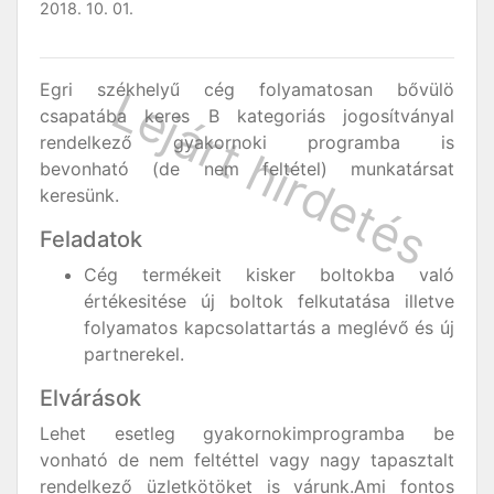
2018. 10. 01.
Egri székhelyű cég folyamatosan bővülö
csapatába keres B kategoriás jogosítványal
rendelkező gyakornoki programba is
bevonható (de nem feltétel) munkatársat
keresünk.
Feladatok
Cég termékeit kisker boltokba való
értékesitése új boltok felkutatása illetve
folyamatos kapcsolattartás a meglévő és új
partnerekel.
Elvárások
Lehet esetleg gyakornokimprogramba be
vonható de nem feltéttel vagy nagy tapasztalt
rendelkező üzletkötöket is várunk.Ami fontos