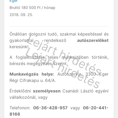
Eger
Bruttó
180 500 Ft
/ hónap
2018. 09. 25.
Önállóan dolgozni tudó, szakmai képesítéssel és
gyakorlattal rendelkező
autószerelőket
keresünk!
A foglalkoztatás teljes munkaidőben történik,
bérezés megegyezés szerint.
Munkavégzés helye:
Autószervíz, 3300 Eger
Régi Cifrakapu u. 64/A.
Érdeklődni
személyesen
Csanádi László egyéni
vállalkozónál, vagy
Telefonon:
06-36-428-957
vagy
06-20-441-
8166