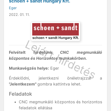
schoen + sandt Hungary Kft.
Eger
2022. 01. 11.
Felvételt hírdetünk
CNC megmunkáló
központos és Horizontos munkakörben.
Munkavégzés helye:
Eger
Érdeklődni, jelentkezni önéletrajzzal a
"Jelentkezem"
gombra kattintva lehet.
Feladatok
CNC megmunkáló központos és horizontos
feladatok ellátása