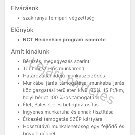
Elvárások
szakirányú fémipari végzettség
Előnyök
NCT Heidenhain program ismerete
Amit kínálunk
Bérezés, megegyezés szerinti
Többműszakos munkarend
Határozatlan idejű munkaszerződés
Munkába járás támogatása: munkába járás
közigazgatási területen kívül 86%, 15 Ft/km,
helyi bérlet 100 %-os támogatása
Élet, Baleset – és betegbiztosítás
Ingyenes munkaruha és annak tisztítása
Étkezési támogatás SZÉP kártyára
Hosszútávú munkalehetőség egy fejlődő és
bővülő cégnél