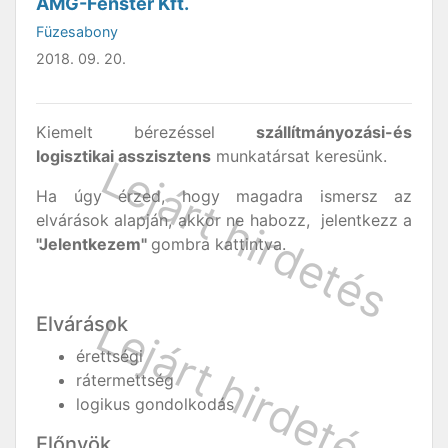
AMG-Fenster Kft.
Füzesabony
2018. 09. 20.
Kiemelt bérezéssel
szállítmányozási-és
logisztikai asszisztens
munkatársat keresünk.
Ha úgy érzed, hogy magadra ismersz az
elvárások alapján, akkor ne habozz, jelentkezz a
"Jelentkezem"
gombra kattintva.
Elvárások
érettségi
rátermettség
logikus gondolkodás
Előnyök