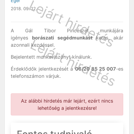
Eger
2018. 09. 12.
A Gál Tibor Pincészet munkájára
igényes
borászati segédmunkást
keres, akár
azonnali kezdéssel.
Bejelentett munkaviszonyt kínálunk.
Érdeklődők jelentkezését a
06/20 85 25 007
-es
telefonszámon várjuk.
Az alábbi hirdetés már lejárt, ezért nincs
lehetőség a jelentkezésre!