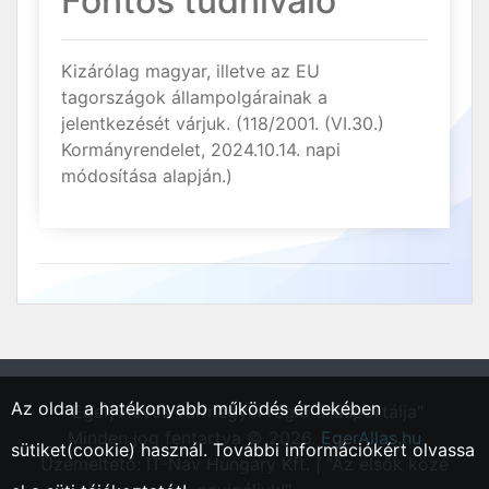
Fontos tudnivaló
Kizárólag magyar, illetve az EU
tagországok állampolgárainak a
jelentkezését várjuk. (118/2001. (VI.30.)
Kormányrendelet, 2024.10.14. napi
módosítása alapján.)
Az oldal a hatékonyabb működés érdekében
"Eger, Heves vármegyei régió állásportálja"
Minden jog fentartva © 2026.
EgerAllas.hu
sütiket(cookie) használ. További információkért olvassa
Üzemeltető: IT-Nav Hungary Kft. | "Az elsők közé