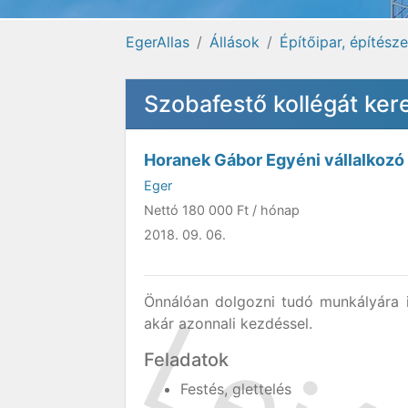
EgerAllas
Állások
Építőipar, építésze
Szobafestő kollégát ker
Horanek Gábor Egyéni vállalkozó
Eger
Nettó
180 000 Ft
/ hónap
2018. 09. 06.
Önnálóan dolgozni tudó munkályára 
akár azonnali kezdéssel.
Feladatok
Festés, glettelés