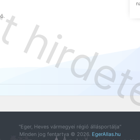
n
ő.
"Eger, Heves vármegyei régió állásportálja"
Minden jog fentartva © 2026.
EgerAllas.hu