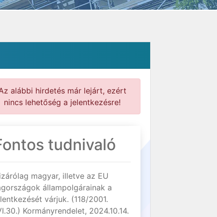
Az alábbi hirdetés már lejárt, ezért
nincs lehetőség a jelentkezésre!
Fontos tudnivaló
izárólag magyar, illetve az EU
agországok állampolgárainak a
elentkezését várjuk. (118/2001.
VI.30.) Kormányrendelet, 2024.10.14.