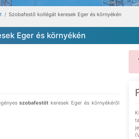
t
Szobafestő kollégát keresek Eger és környékén
esek Eger és környékén
igényes
szobafestőt
keresek Eger és környékéről
K
t
j
(