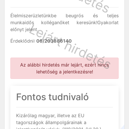
Élelmiszerüzletünkbe beugrós és teljes
munkaidős kolléganőket keresünk!Gyakorlat
előnyt jelent.
Érdeklődni
: 06/203886140
Az alábbi hirdetés már lejárt, ezért nincs
lehetőség a jelentkezésre!
Fontos tudnivaló
Kizárólag magyar, illetve az EU
tagországok állampolgárainak a