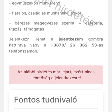
- egyműszakos munkarend
- fiatalos, családias munkahelyi légkör
- bérezés megegyezés szerint + cafeteria,
utazási támogatás
Jelentkezni lehet a
jelentkezem
gombra
kattintva vagy a
+3670/ 26 362 53
-as
telefonszámon.
Az alábbi hirdetés már lejárt, ezért nincs
lehetőség a jelentkezésre!
Fontos tudnivaló