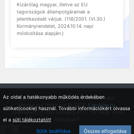
Kizárólag magyar, illetve az EU
tagországok állampolgárainak a
jelentkezését várjuk. (118/2001. (VI.30.)
Kormányrendelet, 2024.10.14. napi
módosítása alapján.)
Az oldal a hatékonyabb működés érdekében
"Eger, Heves vármegyei régió állásportálja"
Minden jog fentartva © 2026.
EgerAllas.hu
sütiket(cookie) használ. További információkért olvassa
Üzemeltető: IT-Nav Hungary Kft. | "Az elsők közé
navigáljuk!"
el a
süti tájékoztatót!
Sütik beállítása
Összes elfogadása