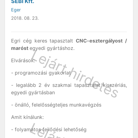
SEBI Kft.
Eger
2018. 08. 23.
Egri cég keres tapasztalt
CNC-esztergályost /
maróst
egyedi gyártáshoz.
Elvárások:
- programozási gyakorlat
- legalább 2 év szakmai tapasztalat kisszériás,
egyedi gyártásban
- önálló, felelősségteljes munkavégzés
Amit kínálunk:
- folyamatos fejlődési lehetőség