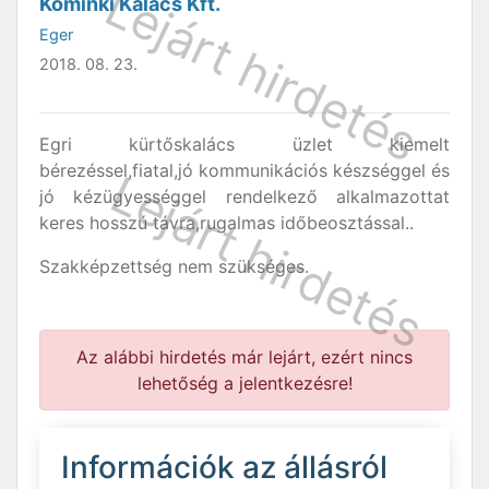
Kominki Kalács Kft.
Eger
2018. 08. 23.
Egri kürtőskalács üzlet kiemelt
bérezéssel,fiatal,jó kommunikációs készséggel és
jó kézügyességgel rendelkező alkalmazottat
keres hosszú távra,rugalmas időbeosztással..
Szakképzettség nem szükséges.
Az alábbi hirdetés már lejárt, ezért nincs
lehetőség a jelentkezésre!
Információk az állásról