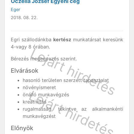
Oczella József Egyéni cég
Eger
2018. 08. 22.
Egri szállodánkba
kertész
munkatársat keresünk
4-vagy 8 órában.
Bérezés megegyezés szerint.
Elvárások
hasonló területen szerzett tapasztalat
növényismeret
önálló munkavégzés
kreativitás
rugalmasság, tekintve az alkalmankénti
munkavégzést
Előnyök