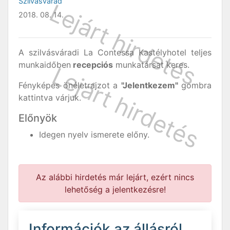
Szilvásvárad
2018. 08. 14.
A szilvásváradi La Contessa Kastélyhotel teljes
munkaidőben
recepciós
munkatársat keres.
Fényképes önéletrajzot a
"Jelentkezem"
gombra
kattintva várjuk.
Előnyök
Idegen nyelv ismerete előny.
Az alábbi hirdetés már lejárt, ezért nincs
lehetőség a jelentkezésre!
Információk az állásról