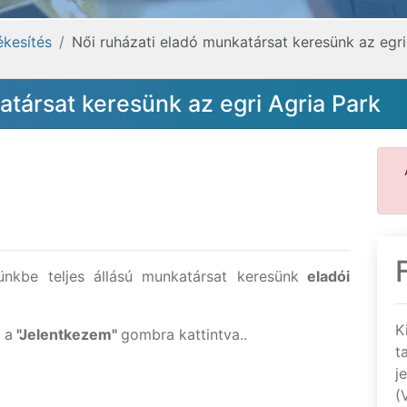
ékesítés
Női ruházati eladó munkatársat keresünk az egri
atársat keresünk az egri Agria Park
ünkbe teljes állású munkatársat keresünk
eladói
K
 a
"Jelentkezem"
gombra kattintva..
t
j
(