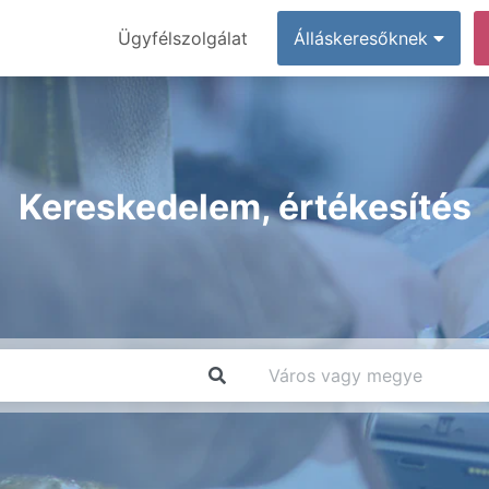
Ügyfélszolgálat
Álláskeresőknek
Kereskedelem, értékesítés