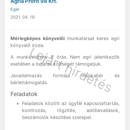
Agria Profit 98 Kft.
Eger
2021. 04. 19.
Mérlegképes könyvelői
munkatársat keres egri
könyvelő iroda.
A munkaviszony 8 órás. Nem egri jelentkezők
esetében a bejárás költségét támogatjuk.
Javadalmazás formája munkabér és
bérlettámogatás.
Feladatok
Feladatok között az ügyfél kapcsolattartás,
kontírozás, rögzítés, adóbevallások,
beszámolók készítése szerepel.