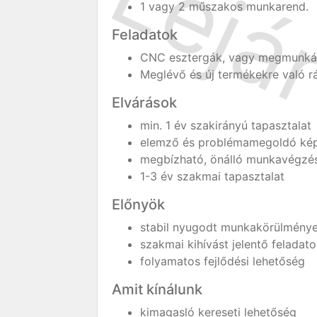
1 vagy 2 műszakos munkarend.
Feladatok
CNC esztergák, vagy megmunkál
Meglévő és új termékekre való rá
Elvárások
min. 1 év szakirányú tapasztalat
elemző és problémamegoldó ké
megbízható, önálló munkavégzé
1-3 év szakmai tapasztalat
Előnyök
stabil nyugodt munkakörülmény
szakmai kihívást jelentő feladat
folyamatos fejlődési lehetőség
Amit kínálunk
kimagasló kereseti lehetőség