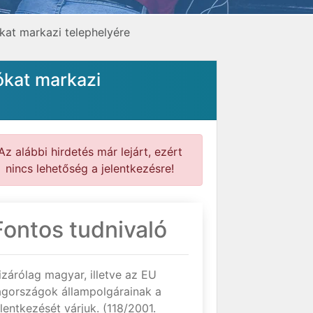
kat markazi telephelyére
ókat markazi
Az alábbi hirdetés már lejárt, ezért
nincs lehetőség a jelentkezésre!
Fontos tudnivaló
izárólag magyar, illetve az EU
agországok állampolgárainak a
elentkezését várjuk. (118/2001.