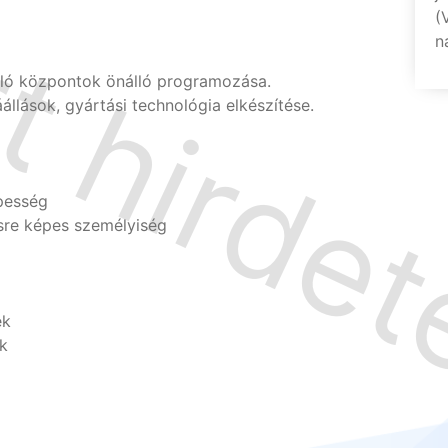
(
n
ó központok önálló programozása.
állások, gyártási technológia elkészítése.
pesség
sre képes személyiség
ek
ok