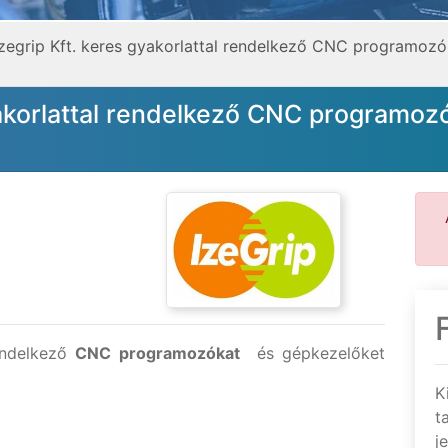
zegrip Kft. keres gyakorlattal rendelkező CNC programozó
yakorlattal rendelkező CNC programoz
rendelkező
CNC programozókat
és gépkezelőket
K
t
j