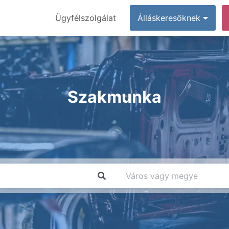
Ügyfélszolgálat
Álláskeresőknek
Szakmunka