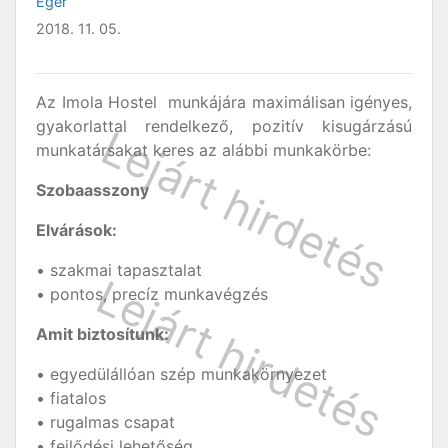
Eger
2018. 11. 05.
Az Imola Hostel munkájára maximálisan igényes,
gyakorlattal rendelkező, pozitív kisugárzású
munkatársakat keres az alábbi munkakörbe:
Szobaasszony
Elvárások:
• szakmai tapasztalat
• pontos, precíz munkavégzés
Amit biztosítunk:
• egyedülállóan szép munkakörnyezet
• fiatalos
• rugalmas csapat
• fejlődési lehetőség