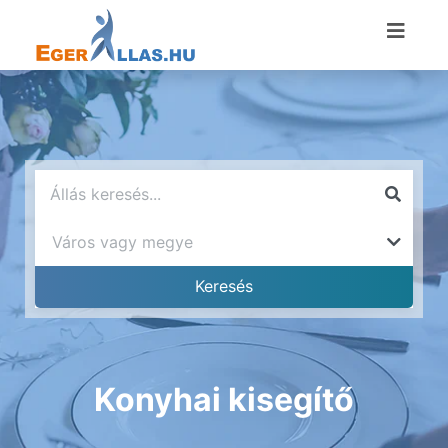
Konyhai kisegítő