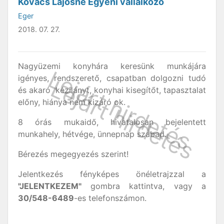
Kovács Lajosné Egyéni vállalkozó
Eger
2018. 07. 27.
Nagyüzemi konyhára keresünk munkájára
igényes, rendszerető, csapatban dolgozni tudó
és akaró kézilányt, konyhai kisegítőt, tapasztalat
előny, hiánya nem kizáró ok.
8 órás mukaidő, hivatalosan bejelentett
munkahely, hétvége, ünnepnap szabad.
Bérezés megegyezés szerint!
Jelentkezés fényképes önéletrajzzal a
"JELENTKEZEM"
gombra kattintva, vagy a
30/548-6489
-es telefonszámon.