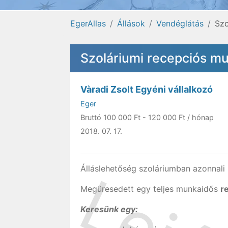
EgerAllas
Állások
Vendéglátás
Szo
Szoláriumi recepciós m
Vàradi Zsolt Egyéni vállalkozó
Eger
Bruttó
100 000 Ft
-
120 000 Ft
/ hónap
2018. 07. 17.
Álláslehetőség szoláriumban azonnali 
Megüresedett egy teljes munkaidős
r
Keresünk egy: