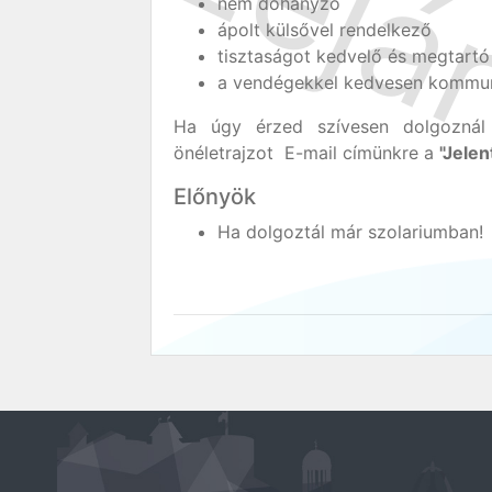
nem dohányzó
ápolt külsővel rendelkező
tisztaságot kedvelő és megtartó
a vendégekkel kedvesen kommuni
Ha úgy érzed szívesen dolgoznál
önéletrajzot E-mail címünkre a
"Jele
Előnyök
Ha dolgoztál már szolariumban!