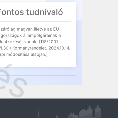
Fontos tudnivaló
izárólag magyar, illetve az EU
agországok állampolgárainak a
elentkezését várjuk. (118/2001.
VI.30.) Kormányrendelet, 2024.10.14.
api módosítása alapján.)