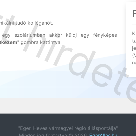
kálni tudó kolléganőt.
K
 egy szoláriumban akkor küldj egy fényképes
t
ntkezem"
gombra kattintva.
j
(
n
"Eger, Heves vármegyei régió állásportálja"
Minden jog fentartva © 2026.
EgerAllas.hu