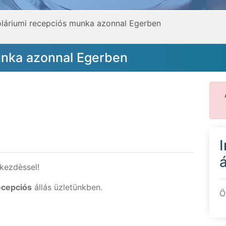
láriumi recepciós munka azonnal Egerben
unka azonnal Egerben
á
kezdèssel!
ecepciós
állás üzletünkben.
Ö