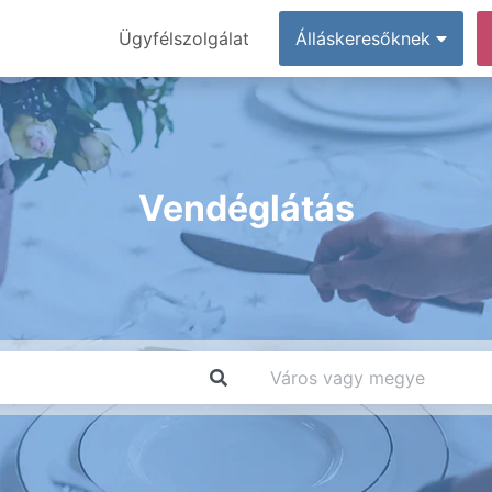
Ügyfélszolgálat
Álláskeresőknek
Vendéglátás