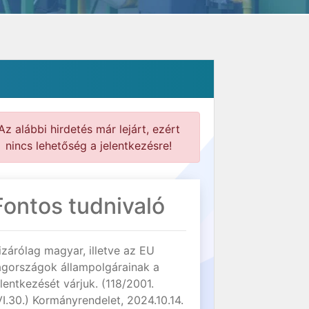
Az alábbi hirdetés már lejárt, ezért
nincs lehetőség a jelentkezésre!
Fontos tudnivaló
izárólag magyar, illetve az EU
agországok állampolgárainak a
elentkezését várjuk. (118/2001.
VI.30.) Kormányrendelet, 2024.10.14.