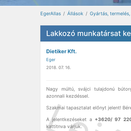
EgerAllas
Állások
Gyártás, termelés,
Lakkozó munkatársat ke
Dietiker Kft.
Eger
2018. 07. 16.
Nagy múltú, svájci tulajdonú bút
azonnali kezdéssel.
Szakmai tapasztalat előnyt jelent! Bé
A jelentkezéseket a
+3620/ 97 22
kattitnva várjuk.