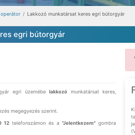
 operátor
Lakkozó munkatársat keres egri bútorgyár
res egri bútorgyár
orgyár egri üzemébe
lakkozó
munkatársat keres,
K
rezés megegyezés szerint.
t
0 12
telefonszámon és a
"Jelentkezem"
gombra
j
(