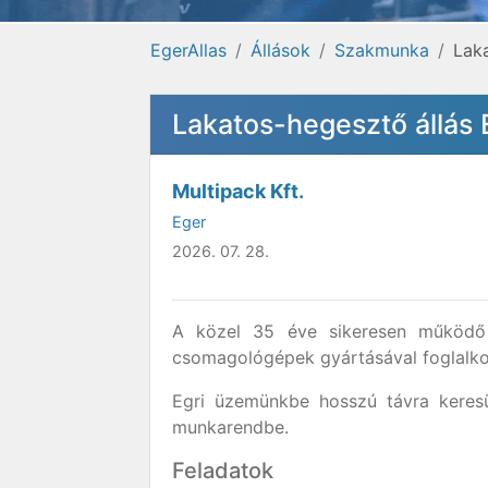
EgerAllas
Állások
Szakmunka
Lak
Lakatos-hegesztő állás
Multipack Kft.
Eger
2026. 07. 28.
A közel 35 éve sikeresen működő M
csomagológépek gyártásával foglalko
Egri üzemünkbe hosszú távra kere
munkarendbe.
Feladatok