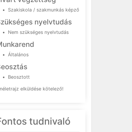
Szakiskola / szakmunkás képző
Szükséges nyelvtudás
Nem szükséges nyelvtudás
Munkarend
Általános
Beosztás
Beosztott
néletrajz elküldése kötelező!
Fontos tudnivaló