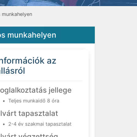
s munkahelyen
tos munkahelyen
Információk az
llásról
oglalkoztatás jellege
Teljes munkaidő 8 óra
lvárt tapasztalat
2-4 év szakmai tapasztalat
lvárt végzettség