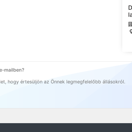
D
l
 e-mailben?
elet, hogy értesüljön az Önnek legmegfelelőbb állásokról.