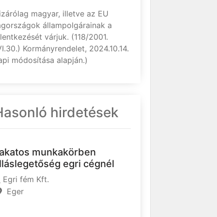
izárólag magyar, illetve az EU
agországok állampolgárainak a
elentkezését várjuk. (118/2001.
VI.30.) Kormányrendelet, 2024.10.14.
api módosítása alapján.)
Hasonló hirdetések
akatos munkakörben
lláslegetőség egri cégnél
Egri fém Kft.
Eger