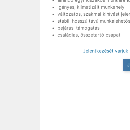
állandó egyműszakos munkaren
igényes, klimatizált munkahely
változatos, szakmai kihívást jele
stabil, hosszú távú munkalehető
bejárási támogatás
családias, összetartó csapat
Jelentkezését várjuk
J