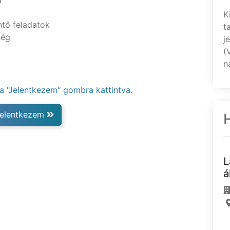
d
K
ntő feladatok
t
ség
j
(
n
 a "Jelentkezem" gombra kattintva.
elentkezem
L
á