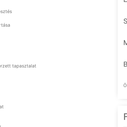
esztés
rtása
zett tapasztalat
Ö
at