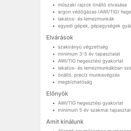
műszaki rajzok önálló olvasása
argon védőgázas (AWI/TIG) heg
lakatos- és lemezmunkák
egyedi gépek, gépegységek gyá
Elvárások
szakirányú végzettség
minimum 3-5 év tapasztalat
AWI/TIG hegesztési gyakorlat
lakatos- és lemezmunkákban szer
önálló, precíz munkavégzés
megbízhatóság
Előnyök
AWI/TIG hegesztési gyakorlat
minimum 5 év szakmai tapasztal
Amit kínálunk