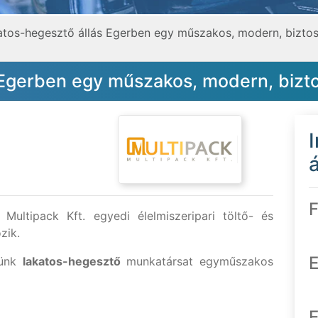
atos-hegesztő állás Egerben egy műszakos, modern, bizto
 Egerben egy műszakos, modern, biz
á
F
ultipack Kft. egyedi élelmiszeripari töltő- és
zik.
E
sünk
lakatos-hegesztő
munkatársat egyműszakos
E