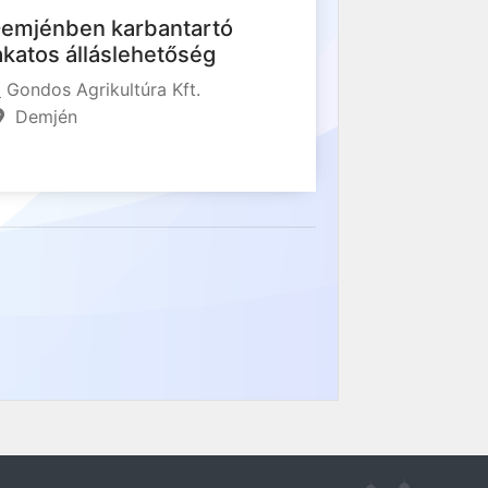
emjénben karbantartó
akatos álláslehetőség
Gondos Agrikultúra Kft.
Demjén