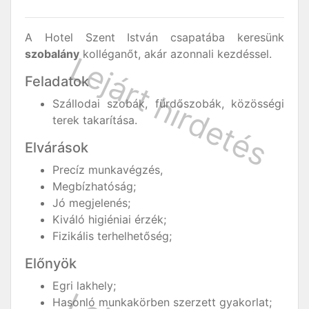
A Hotel Szent István csapatába keresünk
szobalány
kolléganőt, akár azonnali kezdéssel.
Feladatok
Szállodai szobák, fürdőszobák, közösségi
terek takarítása.
Elvárások
Precíz munkavégzés,
Megbízhatóság;
Jó megjelenés;
Kiváló higiéniai érzék;
Fizikális terhelhetőség;
Előnyök
Egri lakhely;
Hasonló munkakörben szerzett gyakorlat;