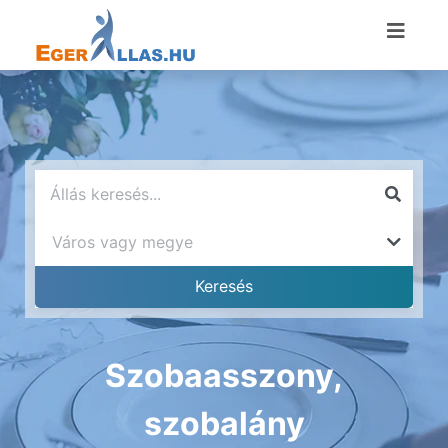
Szobaasszony,
szobalány