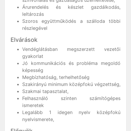
Árurendelés és készlet gazdálkodás,
leltározás
Szoros együttműködés a szálloda többi
részlegével
Elvárások
Vendéglátásban megszerzett vezetői
gyakorlat
Jó kommunikációs és probléma megoldó
képesség
Megbízhatóság, terhelhetőség
Szakirányú minimum középfokú végzettség,
Szakmai tapasztalat,
Felhasználó szinten számítógépes
ismeretek
Legalább 1 idegen nyelv középfokú
nyelvismerete,
Előnyök