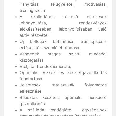
irányítása, felügyelete, motiválása,
tréningezése
A szállodában történő étkezések
lebonyolítása, rendezvények
előkészítésében, lebonyolításában való
aktív részvétel
Új kollégák betanítása, tréningezése,
értékesítési szemlélet átadása
Vendégek magas szintű minőségi
kiszolgálása
Étel, ital trendek ismerete,
Optimális eszköz és készletgazdálkodás
fenntartása
Jelentések, statisztikák folyamatos
elkészítése
Beosztás készítés, optimális munkaerő
gazdálkodás
A szálloda vendéglátó egységeinek
színvonalas és gazdaságos üzemeltetése,