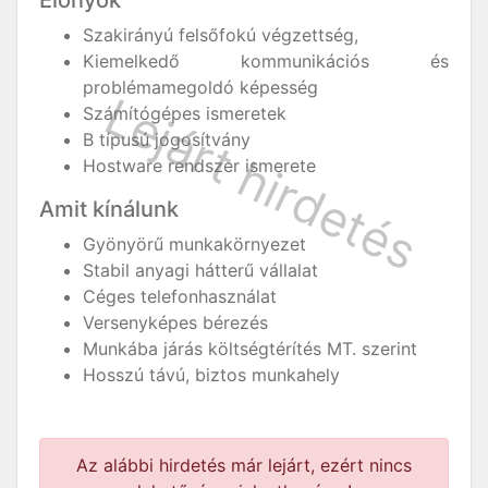
Szakirányú felsőfokú végzettség,
Kiemelkedő kommunikációs és
problémamegoldó képesség
Számítógépes ismeretek
B típusú jogosítvány
Hostware rendszer ismerete
Amit kínálunk
Gyönyörű munkakörnyezet
Stabil anyagi hátterű vállalat
Céges telefonhasználat
Versenyképes bérezés
Munkába járás költségtérítés MT. szerint
Hosszú távú, biztos munkahely
Az alábbi hirdetés már lejárt, ezért nincs