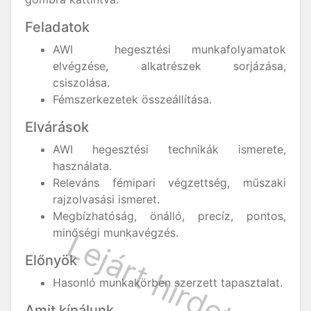
Feladatok
AWI hegesztési munkafolyamatok
elvégzése, alkatrészek sorjázása,
csiszolása.
Fémszerkezetek összeállítása.
Elvárások
AWI hegesztési technikák ismerete,
használata.
Releváns fémipari végzettség, műszaki
rajzolvasási ismeret.
Megbízhatóság, önálló, precíz, pontos,
minőségi munkavégzés.
Előnyök
Hasonló munkakörben szerzett tapasztalat.
Amit kínálunk