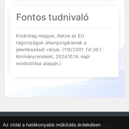
Fontos tudnivaló
Kizárólag magyar, illetve az EU
tagországok állampolgárainak a
jelentkezését várjuk. (118/2001. (VI.30.)
Kormányrendelet, 2024.10.14. napi
módosítása alapján.)
Az oldal a hatékonyabb működés érdekében
"Eger, Heves vármegyei régió állásportálja"