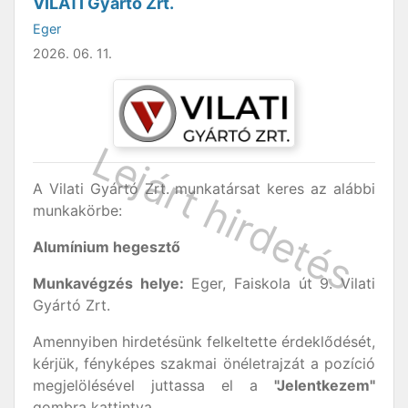
VILATI Gyártó Zrt.
Eger
2026. 06. 11.
A Vilati Gyártó Zrt. munkatársat keres az alábbi
munkakörbe:
Alumínium hegesztő
Munkavégzés helye:
Eger, Faiskola út 9. Vilati
Gyártó Zrt.
Amennyiben hirdetésünk felkeltette érdeklődését,
kérjük, fényképes szakmai önéletrajzát a pozíció
megjelölésével juttassa el a
"Jelentkezem"
gombra kattintva.