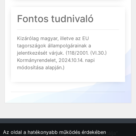
Fontos tudnivaló
Kizárólag magyar, illetve az EU
tagországok állampolgárainak a
jelentkezését várjuk. (118/2001. (VI.30.)
Kormányrendelet, 2024.10.14. napi
módosítása alapján.)
Az oldal a hatékonyabb működés érdekében
"Eger, Heves vármegyei régió állásportálja"