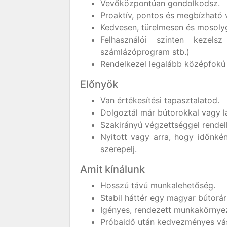
Vevőközpontúan gondolkodsz.
Proaktív, pontos és megbízható 
Kedvesen, türelmesen és mosolyg
Felhasználói szinten kezels
számlázóprogram stb.)
Rendelkezel legalább középfokú
Előnyök
Van értékesítési tapasztalatod.
Dolgoztál már bútorokkal vagy l
Szakirányú végzettséggel rendel
Nyitott vagy arra, hogy időnk
szerepelj.
Amit kínálunk
Hosszú távú munkalehetőség.
Stabil háttér egy magyar bútorá
Igényes, rendezett munkakörnye
Próbaidő után kedvezményes vásá