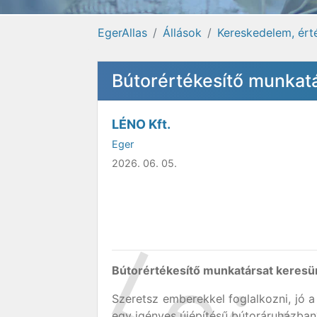
EgerAllas
Állások
Kereskedelem, ért
Bútorértékesítő munkat
LÉNO Kft.
Eger
2026. 06. 05.
Bútorértékesítő munkatársat keresü
Szeretsz emberekkel foglalkozni, jó 
egy igényes újépítésű bútoráruházban