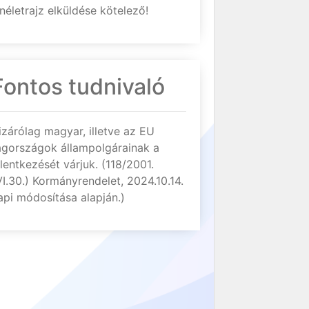
néletrajz elküldése kötelező!
Fontos tudnivaló
izárólag magyar, illetve az EU
agországok állampolgárainak a
elentkezését várjuk. (118/2001.
VI.30.) Kormányrendelet, 2024.10.14.
api módosítása alapján.)