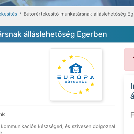
ékesítés
Bútorértékesítő munkatársnak álláslehetőség E
ársnak álláslehetőség Egerben
á
F
nk
a kommunikációs készséged, és szívesen dolgoznál
?