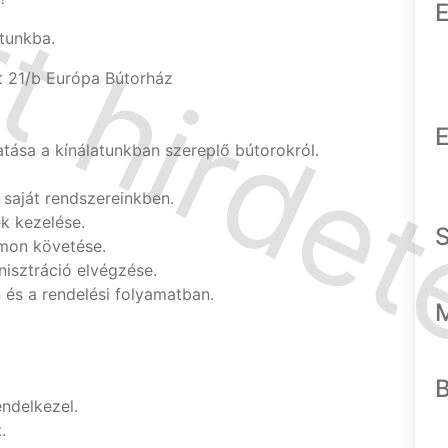
E
atunkba.
út 21/b Európa Bútorház
E
tása a kínálatunkban szereplő bútorokról.
saját rendszereinkben.
k kezelése.
omon követése.
isztráció elvégzése.
 és a rendelési folyamatban.
ndelkezel.
.