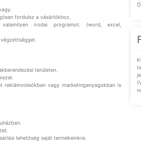
Ö
vagy.
ósan fordulsz a vásárlókhoz.
z valamilyen irodai programot. (word, excel,
 végzettséggel.
K
t
akberendezési területen.
j
kezel.
(
ént reklámvideókban vagy marketinganyagokban is
n
ruházban.
zet.
rlási lehetőség saját termékeinkre.