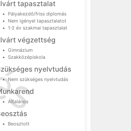
lvárt tapasztalat
Pályakezdő/friss diplomás
Nem igényel tapasztalatot
1-2 év szakmai tapasztalat
lvárt végzettség
Gimnázium
Szakközépiskola
Szükséges nyelvtudás
Nem szükséges nyelvtudás
Munkarend
Általános
Beosztás
Beosztott