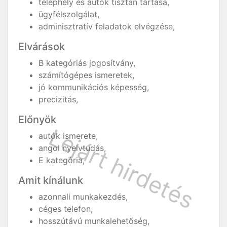
telephely és autók tisztán tartása,
ügyfélszolgálat,
adminisztratív feladatok elvégzése,
Elvárások
B kategóriás jogosítvány,
számítógépes ismeretek,
jó kommunikációs képesség,
precizitás,
Előnyök
autók ismerete,
angol nyelvtudás,
E kategória,
Amit kínálunk
azonnali munkakezdés,
céges telefon,
hosszútávú munkalehetőség,