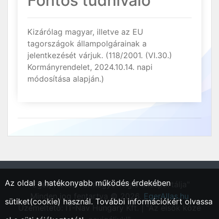
Fontos tudnivaló
Kizárólag magyar, illetve az EU
tagországok állampolgárainak a
jelentkezését várjuk. (118/2001. (VI.30.)
Kormányrendelet, 2024.10.14. napi
módosítása alapján.)
Az oldal a hatékonyabb működés érdekében
"Eger, Heves vármegyei régió állásportálja"
Minden jog fentartva © 2026.
EgerAllas.hu
sütiket(cookie) használ. További információkért olvassa
Üzemeltető: IT-Nav Hungary Kft. | "Az elsők közé