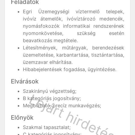
Feladatok
Egri Üzemegységi víztermelő telepek,
ivóvíz átemelők, ivóvíztározó medencék,
nyomásfokozók informatikai rendszerének
nyomonkövetése, szükség esetén
beavatkozás megtétele.
Létesítmények, műtárgyak, berendezések
üzemeltetése, karbantartása, tisztántartása,
üzemzavar elhárítása.
Hibabejelentések fogadása, ügyintézése.
Elvárások
Szakirányú végzettség;
B kategóriás jogosítvány;
Megbízható, precíz munkavégzés;
Előnyök
Szakmai tapasztalat;
C kategóriás jogosítvány;