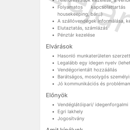
Telefonhívások kezelése, a Vend
Folyamatos kapcsolattartá
housekeeping, bár...)
A szállóvendégek informálása, ké
Elutaztatás, számlázás
Pénztár kezelése
Elvárások
Hasonló munkaterületen szerzett
Legalább egy idegen nyelv (lehe
Vendégorientált hozzáállás
Barátságos, mosolygós személyi
Jó kommunikációs és probléma
Előnyök
Vendéglátóipari/ idegenforgalmi
Egri lakhely
Jogosítvány