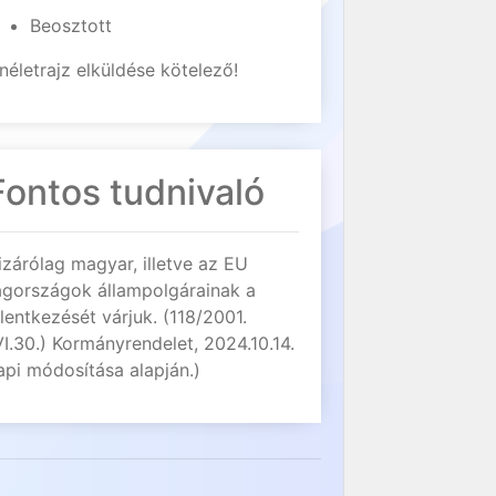
Beosztott
néletrajz elküldése kötelező!
Fontos tudnivaló
izárólag magyar, illetve az EU
agországok állampolgárainak a
elentkezését várjuk. (118/2001.
VI.30.) Kormányrendelet, 2024.10.14.
api módosítása alapján.)