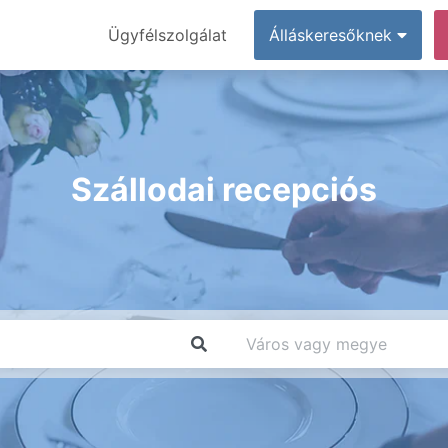
Ügyfélszolgálat
Álláskeresőknek
Szállodai recepciós