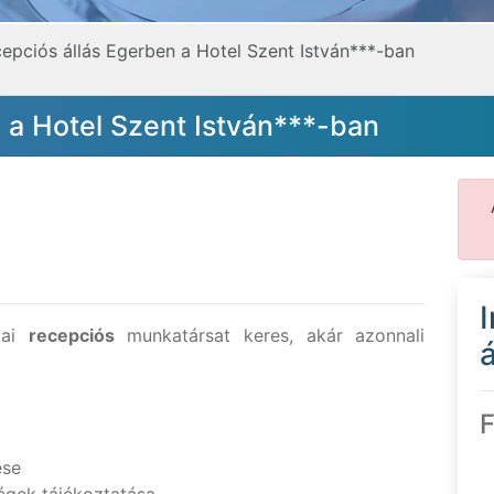
epciós állás Egerben a Hotel Szent István***-ban
 a Hotel Szent István***-ban
dai
recepciós
munkatársat keres, akár azonnali
á
F
ése