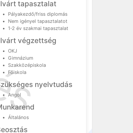
lvárt tapasztalat
Pályakezdő/friss diplomás
Nem igényel tapasztalatot
1-2 év szakmai tapasztalat
lvárt végzettség
OKJ
Gimnázium
Szakközépiskola
Főiskola
Szükséges nyelvtudás
Angol
Munkarend
Általános
Beosztás