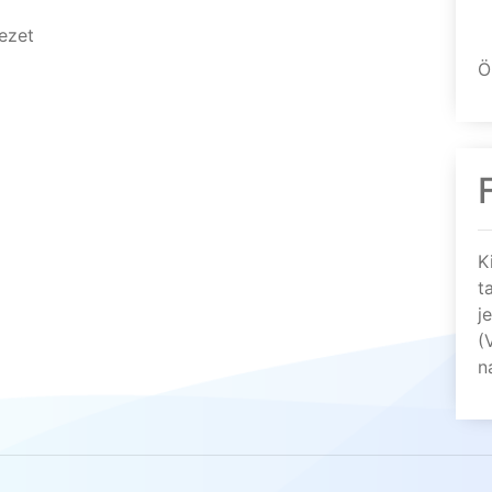
ezet
Ö
K
t
j
(
n