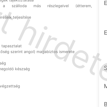
égek tájékoztatása
E
s a szálloda más részlegeivel (étterem,
réseik teljesítése
E
 tapasztalat
tőség szerint angol) magabiztos ismerete
ség
megoldó készség
 végzettség