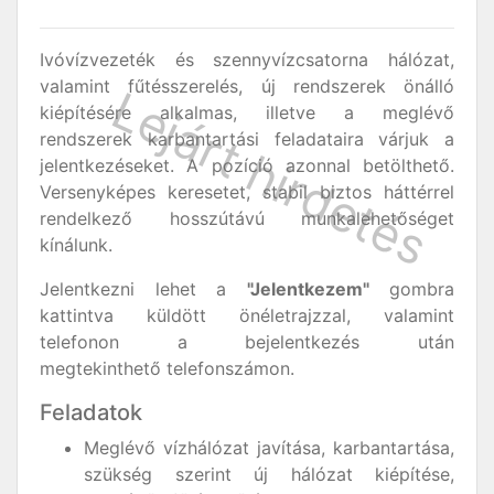
Ivóvízvezeték és szennyvízcsatorna hálózat,
valamint fűtésszerelés, új rendszerek önálló
kiépítésére alkalmas, illetve a meglévő
rendszerek karbantartási feladataira várjuk a
jelentkezéseket. A pozíció azonnal betölthető.
Versenyképes keresetet, stabil biztos háttérrel
rendelkező hosszútávú munkalehetőséget
kínálunk.
Jelentkezni lehet a
"Jelentkezem"
gombra
kattintva küldött önéletrajzzal, valamint
telefonon a bejelentkezés után
megtekinthető telefonszámon.
Feladatok
Meglévő vízhálózat javítása, karbantartása,
szükség szerint új hálózat kiépítése,