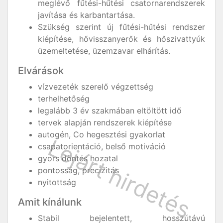
meglévő fűtési-hűtési csatornarendszerek
javítása és karbantartása.
Szükség szerint új fűtési-hűtési rendszer
kiépítése, hővisszanyerők és hőszivattyúk
üzemeltetése, üzemzavar elhárítás.
Elvárások
vízvezeték szerelő végzettség
terhelhetőség
legalább 3 év szakmában eltöltött idő
tervek alapján rendszerek kiépítése
autogén, Co hegesztési gyakorlat
csapatorientáció, belső motiváció
gyors döntés hozatal
pontosság, precizitás
nyitottság
Amit kínálunk
Stabil bejelentett, hosszútávú