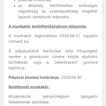
az álláshely betöltéséhez szükséges
végzettség és szakképzettség meglétét
igazoló okmányok másolata
A munkakör betölthetőségének időpontja:
A munkakör legkorábban 2026.08.21. napjától
tölthető be.
A pályázatokat Karóczkai Júlia Főigazgató
nevére a gimnázium címére kérjük eljuttatni
borítékban vagy a "Jelentkezem" gombra
kattintva.
Pályázat beadási határideje:
2026.06.30.
Betöltendő munkakör:
Középiskolai leánykollégium igazgatói
feladatainak betöltése.