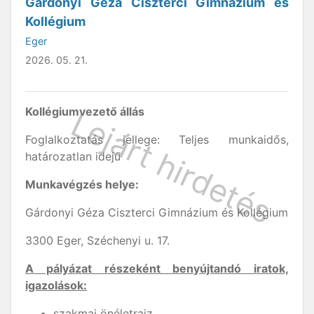
Gárdonyi Géza Ciszterci Gimnázium és
Kollégium
Eger
2026. 05. 21.
Kollégiumvezető állás
Foglalkoztatás jellege: Teljes munkaidős,
határozatlan idejű
Munkavégzés helye:
Gárdonyi Géza Ciszterci Gimnázium és Kollégium
3300 Eger, Széchenyi u. 17.
A pályázat részeként benyújtandó iratok,
igazolások:
szakmai önéletrajz