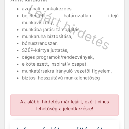
azonnali munkakezdés,
bejelentett, határozatlan idejű
munkaviszony,
munkába járási támogatás,
munkaruha biztosítása,
bónuszrendszer,
SZÉP-kártya juttatás,
céges programok/rendezvények,
elkötelezett, inspiratív csapat,
munkatársakra irányuló vezetői figyelem,
biztos, hosszútávú munkalehetőség
Az alábbi hirdetés már lejárt, ezért nincs
lehetőség a jelentkezésre!