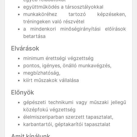
együttműködés a társosztályokkal
munkaköréhez tartozó képzéseken,
tréningeken való részvétel
a mindenkori minőségirányítási előírások
betartása
Elvárások
minimum érettségi végzettség
pontos, igényes, önálló munkavégzés,
megbízhatóság,
kiírt műszakok vállalása
Előnyök
gépészeti technikumi vagy műszaki jellegű
középfokú végzettség
élelmiszeriparban szerzett tapasztalat,
karbantartói, géptakarítói tapasztalat
Amit kínálunk