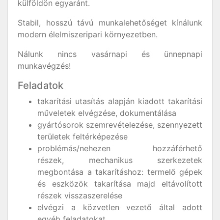
külföldön egyaránt.
Stabil, hosszú távú munkalehetőséget kínálunk
modern élelmiszeripari környezetben.
Nálunk nincs vasárnapi és ünnepnapi
munkavégzés!
Feladatok
takarítási utasítás alapján kiadott takarítási
műveletek elvégzése, dokumentálása
gyártósorok szemrevételezése, szennyezett
területek feltérképezése
problémás/nehezen hozzáférhető
részek, mechanikus szerkezetek
megbontása a takarításhoz: termelő gépek
és eszközök takarítása majd eltávolított
részek visszaszerelése
elvégzi a közvetlen vezető által adott
egyéb feladatokat