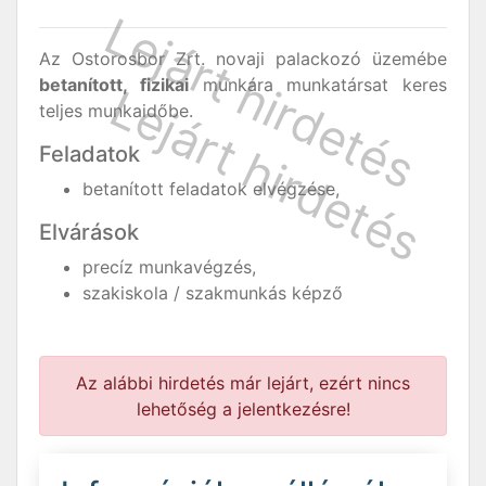
Az Ostorosbor Zrt. novaji palackozó üzemébe
betanított, fizikai
munkára munkatársat keres
teljes munkaidőbe.
Feladatok
betanított feladatok elvégzése,
Elvárások
precíz munkavégzés,
szakiskola / szakmunkás képző
Az alábbi hirdetés már lejárt, ezért nincs
lehetőség a jelentkezésre!