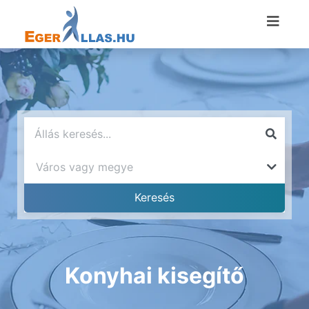
Konyhai kisegítő