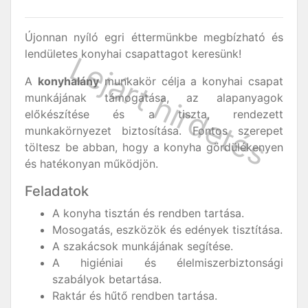
Újonnan nyíló egri éttermünkbe megbízható és
lendületes konyhai csapattagot keresünk!
A
konyhalány
munkakör célja a konyhai csapat
munkájának támogatása, az alapanyagok
előkészítése és a tiszta, rendezett
munkakörnyezet biztosítása. Fontos szerepet
töltesz be abban, hogy a konyha gördülékenyen
és hatékonyan működjön.
Feladatok
A konyha tisztán és rendben tartása.
Mosogatás, eszközök és edények tisztítása.
A szakácsok munkájának segítése.
A higiéniai és élelmiszerbiztonsági
szabályok betartása.
Raktár és hűtő rendben tartása.