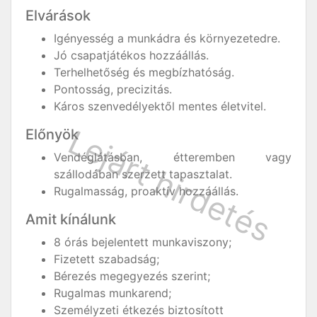
Elvárások
Igényesség a munkádra és környezetedre.
Jó csapatjátékos hozzáállás.
Terhelhetőség és megbízhatóság.
Pontosság, precizitás.
Káros szenvedélyektől mentes életvitel.
Előnyök
Vendéglátásban, étteremben vagy
szállodában szerzett tapasztalat.
Rugalmasság, proaktív hozzáállás.
Amit kínálunk
8 órás bejelentett munkaviszony;
Fizetett szabadság;
Bérezés megegyezés szerint;
Rugalmas munkarend;
Személyzeti étkezés biztosított