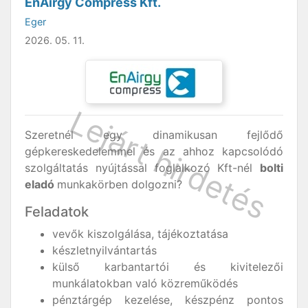
EnAirgy Compress Kft.
Eger
2026. 05. 11.
Szeretnél egy dinamikusan fejlődő
gépkereskedelemmel és az ahhoz kapcsolódó
szolgáltatás nyújtással foglalkozó Kft-nél
bolti
eladó
munkakörben dolgozni?
Feladatok
vevők kiszolgálása, tájékoztatása
készletnyilvántartás
külső karbantartói és kivitelezői
munkálatokban való közreműködés
pénztárgép kezelése, készpénz pontos