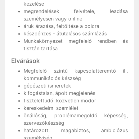
kezelése
megrendelések felvétele, leadása
személyesen vagy online
áruk árazása, feltöltése a polcra
készpénzes - átutalásos számlázás
Munkakörnyezet megfelelő rendben és
tisztán tartása
Elvárások
Megfelelő szintű kapcsolatteremtő ill.
kommunikációs készség
gépészeti ismeretek
kifogástalan, ápolt megjelenés
tisztelettudó, közvetlen modor
kereskedelmi szemlélet
önállóság, problémamegoldó képesség,
szervezőkészség
határozott, magabiztos, ambiciózus
személyiség