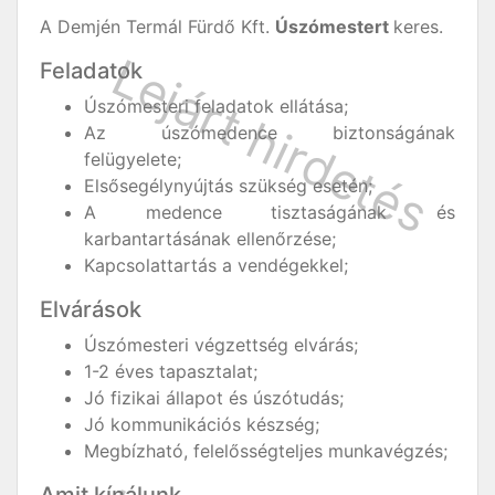
A Demjén Termál Fürdő Kft.
Úszómestert
keres.
Feladatok
Úszómesteri feladatok ellátása;
Az úszómedence biztonságának
felügyelete;
Elsősegélynyújtás szükség esetén;
A medence tisztaságának és
karbantartásának ellenőrzése;
Kapcsolattartás a vendégekkel;
Elvárások
Úszómesteri végzettség elvárás;
1-2 éves tapasztalat;
Jó fizikai állapot és úszótudás;
Jó kommunikációs készség;
Megbízható, felelősségteljes munkavégzés;