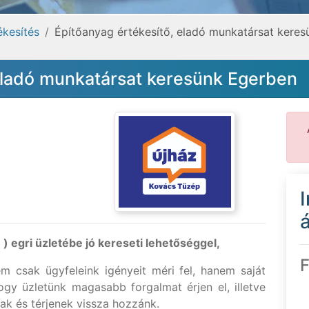
ékesítés
Építőanyag értékesítő, eladó munkatársat kere
 eladó munkatársat keresünk Egerben
á
) egri üzletébe jó kereseti lehetőséggel,
F
m csak ügyfeleink igényeit méri fel, hanem saját
 hogy üzletünk magasabb forgalmat érjen el, illetve
ak és térjenek vissza hozzánk.