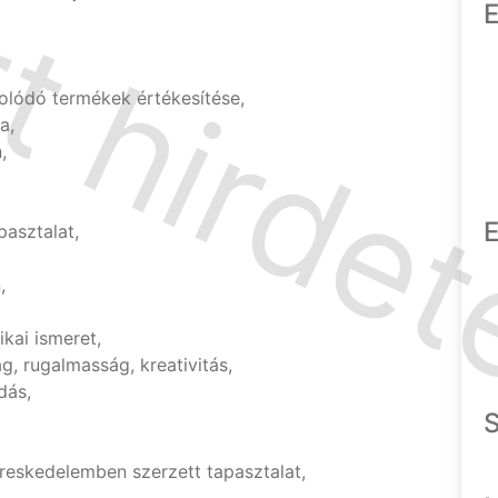
E
solódó termékek értékesítése,
a,
,
E
pasztalat,
,
ikai ismeret,
 rugalmasság, kreativitás,
dás,
reskedelemben szerzett tapasztalat,