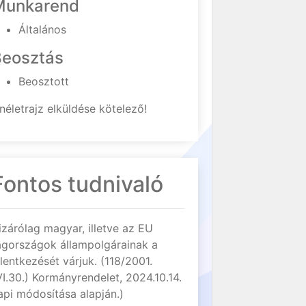
Munkarend
Általános
Beosztás
Beosztott
néletrajz elküldése kötelező!
Fontos tudnivaló
izárólag magyar, illetve az EU
agországok állampolgárainak a
elentkezését várjuk. (118/2001.
VI.30.) Kormányrendelet, 2024.10.14.
api módosítása alapján.)