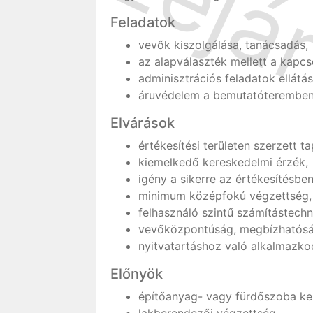
Feladatok
vevők kiszolgálása, tanácsadás,
az alapválaszték mellett a kapc
adminisztrációs feladatok ellátás
áruvédelem a bemutatóteremben
Elvárások
értékesítési területen szerzett ta
kiemelkedő kereskedelmi érzék,
igény a sikerre az értékesítésben
minimum középfokú végzettség,
felhasználó szintű számítástechn
vevőközpontúság, megbízhatóság,
nyitvatartáshoz való alkalmazko
Előnyök
építőanyag- vagy fürdőszoba ke