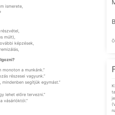
am ismerete,
P
részvétel,
s múlt),
Ö
további képzések,
remizálás,
olgozni?
em monoton a munkánk.”
ozás részesei vagyunk.”
n, mindenben segítjük egymást.”
K
t
y lehet előre tervezni.”
j
a vásárlóktól.”
(
n