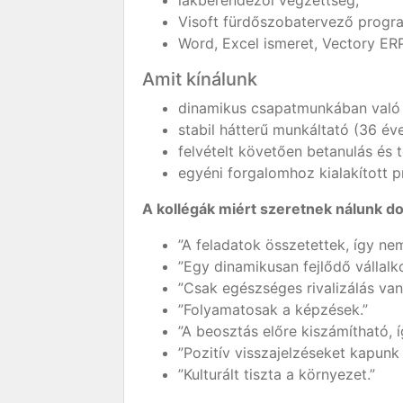
lakberendezői végzettség,
Visoft fürdőszobatervező progr
Word, Excel ismeret, Vectory ER
Amit kínálunk
dinamikus csapatmunkában való 
stabil hátterű munkáltató (36 éve
felvételt követően betanulás és 
egyéni forgalomhoz kialakított p
A kollégák miért szeretnek nálunk d
”A feladatok összetettek, így n
”Egy dinamikusan fejlődő vállalk
”Csak egészséges rivalizálás va
”Folyamatosak a képzések.”
”A beosztás előre kiszámítható, íg
”Pozitív visszajelzéseket kapunk 
”Kulturált tiszta a környezet.”