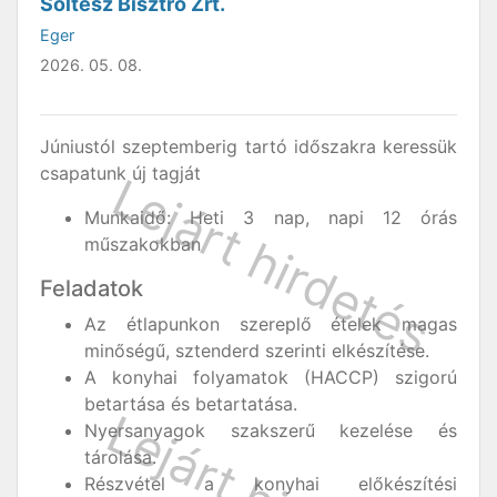
Soltész Bisztró Zrt.
Eger
2026. 05. 08.
Júniustól szeptemberig tartó időszakra keressük
csapatunk új tagját
Munkaidő: Heti 3 nap, napi 12 órás
műszakokban
Feladatok
Az étlapunkon szereplő ételek magas
minőségű, sztenderd szerinti elkészítése.
A konyhai folyamatok (HACCP) szigorú
betartása és betartatása.
Nyersanyagok szakszerű kezelése és
tárolása.
Részvétel a konyhai előkészítési