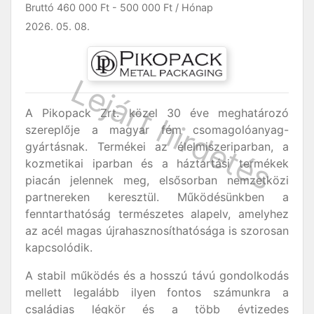
Bruttó
460 000 Ft
-
500 000 Ft
/ Hónap
2026. 05. 08.
A Pikopack Zrt. közel 30 éve meghatározó
szereplője a magyar fém csomagolóanyag-
gyártásnak. Termékei az élelmiszeriparban, a
kozmetikai iparban és a háztartási termékek
piacán jelennek meg, elsősorban nemzetközi
partnereken keresztül. Működésünkben a
fenntarthatóság természetes alapelv, amelyhez
az acél magas újrahasznosíthatósága is szorosan
kapcsolódik.
A stabil működés és a hosszú távú gondolkodás
mellett legalább ilyen fontos számunkra a
családias légkör és a több évtizedes