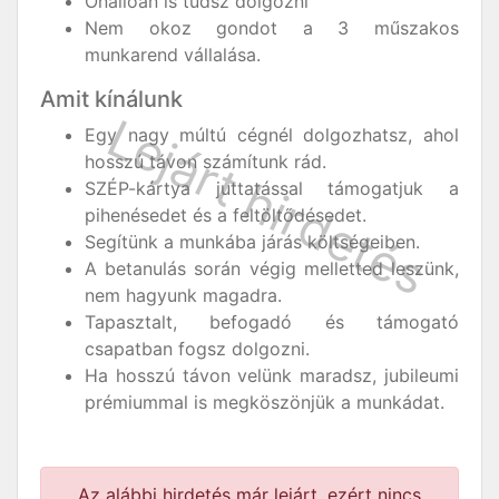
Önállóan is tudsz dolgozni
Nem okoz gondot a 3 műszakos
munkarend vállalása.
Amit kínálunk
Egy nagy múltú cégnél dolgozhatsz, ahol
hosszú távon számítunk rád.
SZÉP-kártya juttatással támogatjuk a
pihenésedet és a feltöltődésedet.
Segítünk a munkába járás költségeiben.
A betanulás során végig melletted leszünk,
nem hagyunk magadra.
Tapasztalt, befogadó és támogató
csapatban fogsz dolgozni.
Ha hosszú távon velünk maradsz, jubileumi
prémiummal is megköszönjük a munkádat.
Az alábbi hirdetés már lejárt, ezért nincs