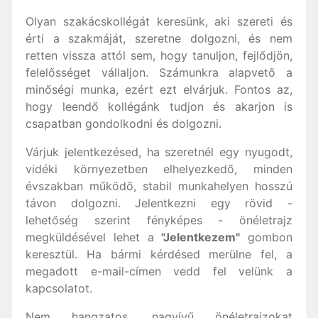
Olyan szakácskollégát keresünk, aki szereti és
érti a szakmáját, szeretne dolgozni, és nem
retten vissza attól sem, hogy tanuljon, fejlődjön,
felelősséget vállaljon. Számunkra alapvető a
minőségi munka, ezért ezt elvárjuk. Fontos az,
hogy leendő kollégánk tudjon és akarjon is
csapatban gondolkodni és dolgozni.
Várjuk jelentkezésed, ha szeretnél egy nyugodt,
vidéki környezetben elhelyezkedő, minden
évszakban működő, stabil munkahelyen hosszú
távon dolgozni. Jelentkezni egy rövid -
lehetőség szerint fényképes - önéletrajz
megküldésével lehet a
"Jelentkezem"
gombon
keresztül. Ha bármi kérdésed merülne fel, a
megadott e-mail-címen vedd fel velünk a
kapcsolatot.
Nem hangzatos, nagyívű önéletrajzokat