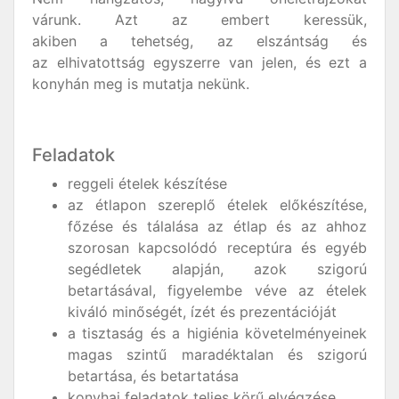
várunk. Azt az embert keressük,
akiben a tehetség, az elszántság és
az elhivatottság egyszerre van jelen, és ezt a
konyhán meg is mutatja nekünk.
Feladatok
reggeli ételek készítése
az étlapon szereplő ételek előkészítése,
főzése és tálalása az étlap és az ahhoz
szorosan kapcsolódó receptúra és egyéb
segédletek alapján, azok szigorú
betartásával, figyelembe véve az ételek
kiváló minőségét, ízét és prezentációját
a tisztaság és a higiénia követelményeinek
magas szintű maradéktalan és szigorú
betartása, és betartatása
konyhai feladatok teljes körű elvégzése