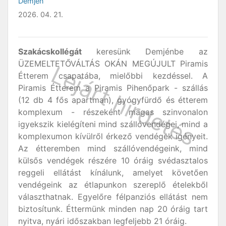
Demjén
2026. 04. 21.
Szakácskollégát
keresünk Demjénbe az
ÜZEMELTETŐVÁLTÁS OKÁN MEGÚJULT Piramis
Étterem csapatába, mielőbbi kezdéssel. A
Piramis Étterem a Piramis Pihenőpark - szállás
(12 db 4 fős apartman), gyógyfürdő és étterem
komplexum - részeként magas szinvonalon
igyekszik kielégíteni mind szállóvendégei, mind a
komplexumon kívülről érkező vendégek igényeit.
Az étteremben mind szállóvendégeink, mind
külsős vendégek részére 10 óráig svédasztalos
reggeli ellátást kínálunk, amelyet követően
vendégeink az étlapunkon szereplő ételekből
választhatnak. Egyelőre félpanziós ellátást nem
biztosítunk. Éttermünk minden nap 20 óráig tart
nyitva, nyári időszakban legfeljebb 21 óráig.