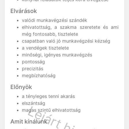
Elvárások
valódi munkavégzési szándék
elhivatottság, a szakma szeretete és ami
még fontosabb, tisztelete
csapatban való jó munkavégzési kézség
a vendégek tisztelete
minőségi, igényes munkavégzés
pontosság
precizitás
megbízhatóság
Előnyök
a tényleges tenni akarás
elszántság
magas szintű elhivatottság
Amit kínálunk