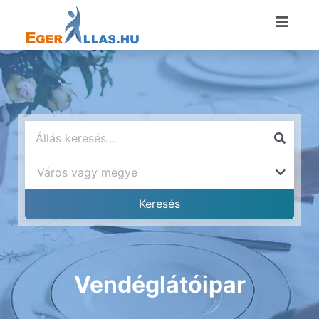
Vendéglátóipar