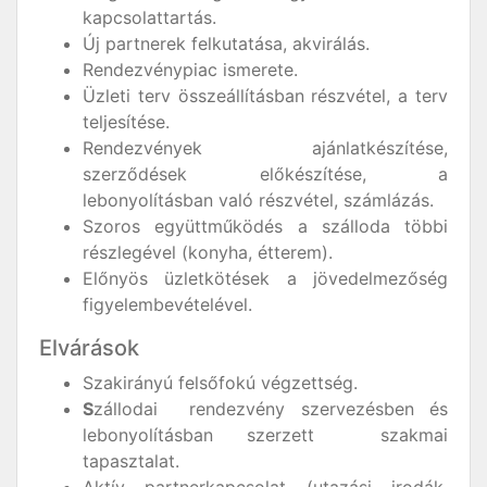
kapcsolattartás.
Új partnerek felkutatása, akvirálás.
Rendezvénypiac ismerete.
Üzleti terv összeállításban részvétel, a terv
teljesítése.
Rendezvények ajánlatkészítése,
szerződések előkészítése, a
lebonyolításban való részvétel, számlázás.
Szoros együttműködés a szálloda többi
részlegével (konyha, étterem).
Előnyös üzletkötések a jövedelmezőség
figyelembevételével.
Elvárások
Szakirányú felsőfokú végzettség.
S
zállodai rendezvény szervezésben és
lebonyolításban szerzett szakmai
tapasztalat.
Aktív partnerkapcsolat (utazási irodák,