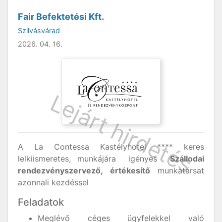
Fair Befektetési Kft.
Szilvásvárad
2026. 04. 16.
A La Contessa Kastélyhotel **** keres
lelkiismeretes, munkájára igényes
Szállodai
rendezvényszervező, értékesítő
munkatársat
azonnali kezdéssel
Feladatok
Meglévő céges ügyfelekkel való