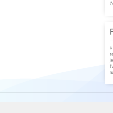
Ö
K
t
j
(
n