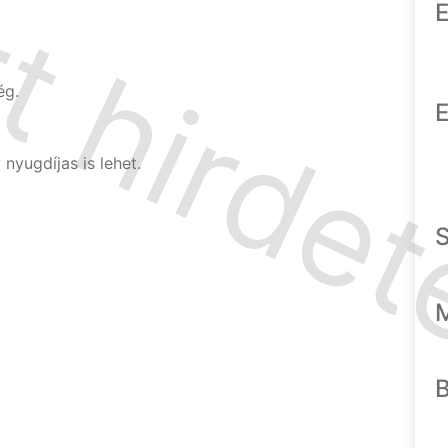
E
ég.
E
nyugdíjas is lehet.