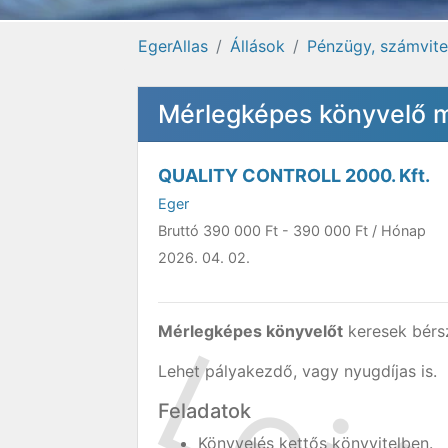
EgerAllas
Állások
Pénzügy, számvitel
Mérlegképes könyvelő mu
QUALITY CONTROLL 2000. Kft.
Eger
Bruttó
390 000 Ft
-
390 000 Ft
/ Hónap
2026. 04. 02.
Mérlegképes könyvelőt
keresek bérsz
Lehet pályakezdő, vagy nyugdíjas is.
Feladatok
Könyvelés kettős könyvitelben.