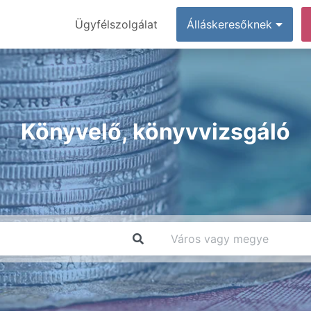
Ügyfélszolgálat
Álláskeresőknek
Könyvelő, könyvvizsgáló