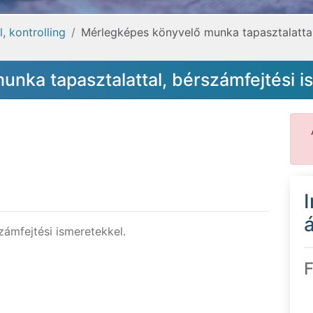
, kontrolling
Mérlegképes könyvelő munka tapasztalattal
nka tapasztalattal, bérszámfejtési i
á
ámfejtési ismeretekkel.
F