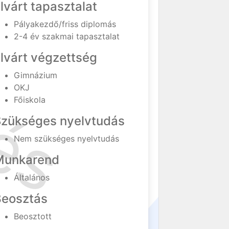
lvárt tapasztalat
Pályakezdő/friss diplomás
2-4 év szakmai tapasztalat
lvárt végzettség
Gimnázium
OKJ
Főiskola
Szükséges nyelvtudás
Nem szükséges nyelvtudás
Munkarend
Általános
Beosztás
Beosztott