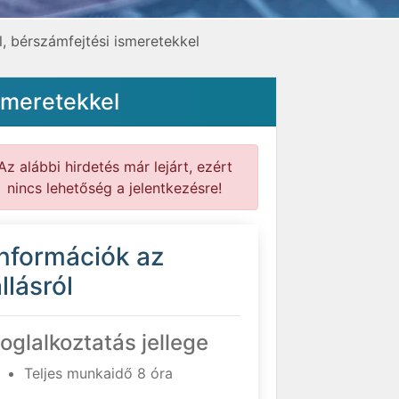
, bérszámfejtési ismeretekkel
smeretekkel
Az alábbi hirdetés már lejárt, ezért
nincs lehetőség a jelentkezésre!
Információk az
llásról
oglalkoztatás jellege
Teljes munkaidő 8 óra