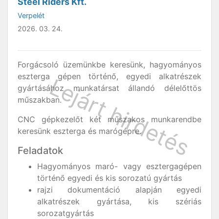
Steel Riders Kft.
Verpelét
2026. 03. 24.
Forgácsoló üzemünkbe keresünk, hagyományos
eszterga gépen történő, egyedi alkatrészek
gyártásához munkatársat állandó délelőttös
műszakban.
CNC gépkezelőt két műszakos munkarendbe
keresünk eszterga és marógépre.
Feladatok
Hagyományos maró- vagy esztergagépen
történő egyedi és kis sorozatú gyártás
rajzi dokumentáció alapján egyedi
alkatrészek gyártása, kis szériás
sorozatgyártás