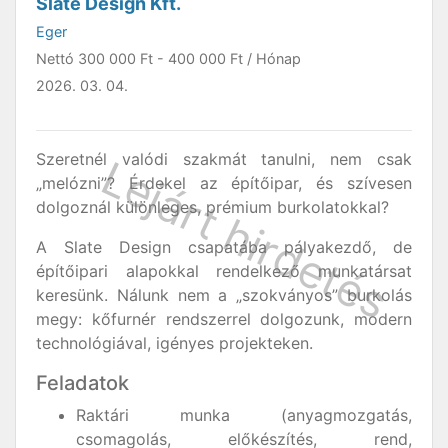
Slate Design Kft.
Eger
Nettó
300 000 Ft
-
400 000 Ft
/ Hónap
2026. 03. 04.
Szeretnél valódi szakmát tanulni, nem csak
„melózni”? Érdekel az építőipar, és szívesen
dolgoznál különleges, prémium burkolatokkal?
A Slate Design csapatába pályakezdő, de
építőipari alapokkal rendelkező munkatársat
keresünk. Nálunk nem a „szokványos” burkolás
megy: kőfurnér rendszerrel dolgozunk, modern
technológiával, igényes projekteken.
Feladatok
Raktári munka (anyagmozgatás,
csomagolás, előkészítés, rend,