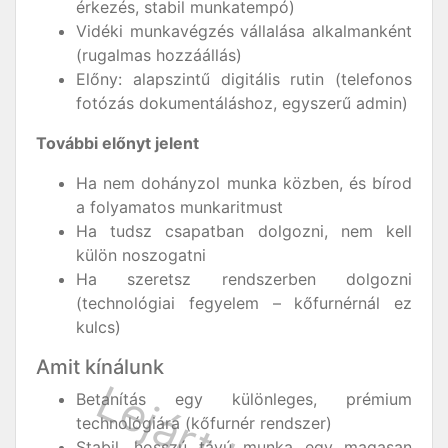
érkezés, stabil munkatempó)
Vidéki munkavégzés vállalása alkalmanként
(rugalmas hozzáállás)
Előny: alapszintű digitális rutin (telefonos
fotózás dokumentáláshoz, egyszerű admin)
További előnyt jelent
Ha nem dohányzol munka közben, és bírod
a folyamatos munkaritmust
Ha tudsz csapatban dolgozni, nem kell
külön noszogatni
Ha szeretsz rendszerben dolgozni
(technológiai fegyelem – kőfurnérnál ez
kulcs)
Amit kínálunk
Betanítás egy különleges, prémium
technológiára (kőfurnér rendszer)
Stabil, hosszú távú munka egy magasan