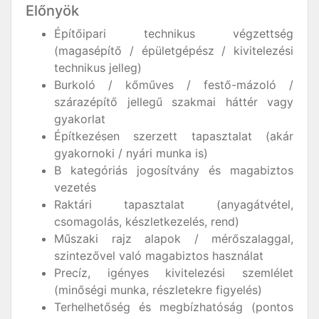
Előnyök
Építőipari technikus végzettség
(magasépítő / épületgépész / kivitelezési
technikus jelleg)
Burkoló / kőműves / festő-mázoló /
szárazépítő jellegű szakmai háttér vagy
gyakorlat
Építkezésen szerzett tapasztalat (akár
gyakornoki / nyári munka is)
B kategóriás jogosítvány és magabiztos
vezetés
Raktári tapasztalat (anyagátvétel,
csomagolás, készletkezelés, rend)
Műszaki rajz alapok / mérőszalaggal,
szintezővel való magabiztos használat
Precíz, igényes kivitelezési szemlélet
(minőségi munka, részletekre figyelés)
Terhelhetőség és megbízhatóság (pontos