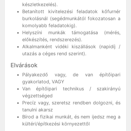
készletkezelés).
Betanított kivitelezési feladatok kőfurnér
burkolásnál (segédmunkától fokozatosan a
komolyabb feladatokig).
Helyszíni munkák támogatása (mérés,
előkészítés, rendszerezés).
Alkalmanként vidéki kiszállások (napidíj /
utazás a céges rend szerint).
Elvárások
Pályakezdő vagy, de van építőipari
gyakorlatod, VAGY
Van építőipari technikus / szakirányú
végzettséged
Precíz vagy, szeretsz rendben dolgozni, és
tanulni akarsz
Bírod a fizikai munkát, és nem ijedsz meg a
kültéri/építkezési környezettől