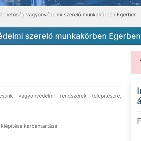
áslehetőség vagyonvédelmi szerelő munkakörben Egerben
édelmi szerelő munkakörben Egerben
esünk vagyonvédelmi rendszerek telepítésére,
á
F
kiépítése karbantartása.