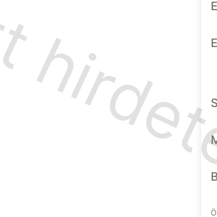
E
E
Ö