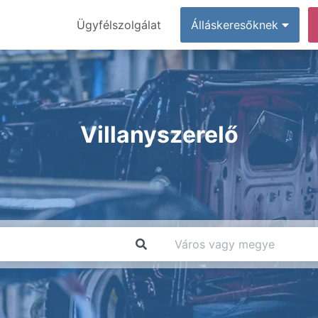
Ügyfélszolgálat
Álláskeresőknek
Villanyszerelő