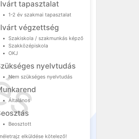
lvárt tapasztalat
1-2 év szakmai tapasztalat
lvárt végzettség
Szakiskola / szakmunkás képző
Szakközépiskola
OKJ
Szükséges nyelvtudás
Nem szükséges nyelvtudás
Munkarend
Általános
Beosztás
Beosztott
néletrajz elküldése kötelező!