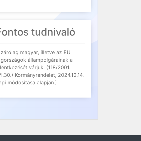
Fontos tudnivaló
izárólag magyar, illetve az EU
agországok állampolgárainak a
elentkezését várjuk. (118/2001.
VI.30.) Kormányrendelet, 2024.10.14.
api módosítása alapján.)