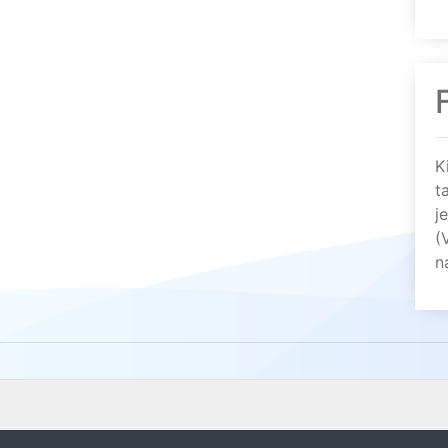
K
t
j
(
n