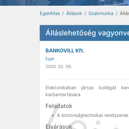
EgerAllas
Állások
Szakmunka
Áll
Álláslehetőség vagyonv
BANKOVILL Kft.
Eger
2026. 02. 26.
Elektonikában jártas kollégát ker
karbantartására.
Feladatok
A biztonságtechnikai rendszerek 
Elvárások