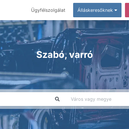
Ügyfélszolgálat
Álláskeresőknek
Szabó, varró