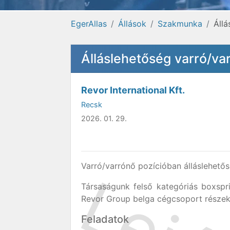
EgerAllas
Állások
Szakmunka
Áll
Álláslehetőség varró/va
Revor International Kft.
Recsk
2026. 01. 29.
Varró/varrónő pozícióban álláslehet
Társaságunk felső kategóriás boxspr
Revor Group belga cégcsoport részek
Feladatok