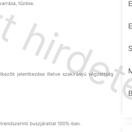
E
arrása, tűzése.
E
lkezők jelentkezése illetve szakirányú végzettség
endszerinti buszjárattal 100%-ban.