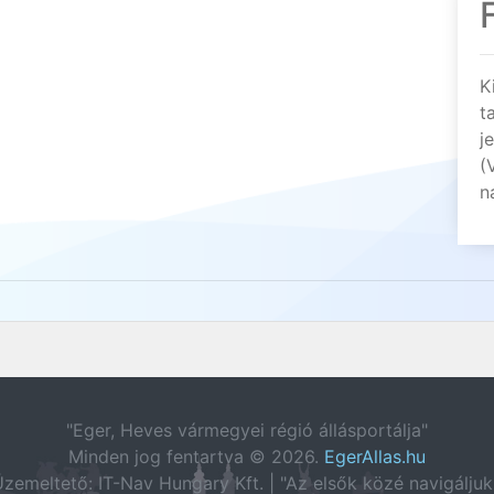
K
t
j
(
n
"Eger, Heves vármegyei régió állásportálja"
Minden jog fentartva © 2026.
EgerAllas.hu
zemeltető: IT-Nav Hungary Kft. | "Az elsők közé navigáljuk