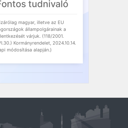
Fontos tudnivaló
izárólag magyar, illetve az EU
agországok állampolgárainak a
elentkezését várjuk. (118/2001.
VI.30.) Kormányrendelet, 2024.10.14.
api módosítása alapján.)
!"