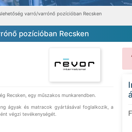
áslehetőség varró/varrónő pozícióban Recsken
rrónő pozícióban Recsken
á
őség Recsken, egy műszakos munkarendben.
ing ágyak és matracok gyártásával foglalkozik, a
F
ént végzi tevékenységét.