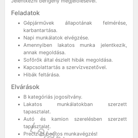
Jelentkezni bérigény megjelölésével.
Feladatok
Gépjárművek állapotának felmérése,
karbantartása.
Napi munkálatok elvégzése.
Amennyiben lakatos munka jelentkezik,
annak megoldása.
Sofőrők által észlelt hibák megoldása.
Kapcsolattartás a szervízvezetővel.
Hibák feltárása.
Elvárások
B kategóriás jogosítvány.
Lakatos munkálatokban szerzett
tapasztalat.
Autó és kamion szerelésben szerzett
tapasztalat.
Precíz és pontos munkavégzés!