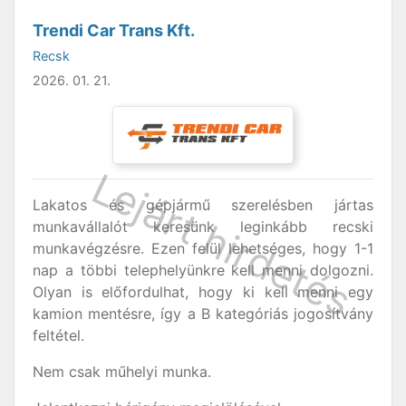
Trendi Car Trans Kft.
Recsk
2026. 01. 21.
Lakatos és gépjármű szerelésben jártas
munkavállalót keresünk leginkább recski
munkavégzésre. Ezen felül lehetséges, hogy 1-1
nap a többi telephelyünkre kell menni dolgozni.
Olyan is előfordulhat, hogy ki kell menni egy
kamion mentésre, így a B kategóriás jogosítvány
feltétel.
Nem csak műhelyi munka.