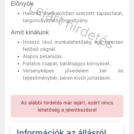
Előnyök
Hasonló munkakörben szerzett tapasztalat,
targoncavezetői jogosítvány.
Amit kínálunk
Hosszú távú munkalehetőség egy gyorsan
fejlődő cégnél.
Alapos betanulás.
Fiatalos csapat, barátságos környezet.
Versenyképes jövedelem bér és
teljesítménybér, béren kívüli juttatások.
Az alábbi hirdetés már lejárt, ezért nincs
lehetőség a jelentkezésre!
Információk az állásról