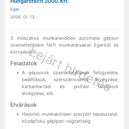
Hungarotech 2000. Kft.
Eger
2026. 01. 13.
3 műszakos munkarendben automata gépsor
üzemeltetésére férfi munkatársakat Egerből és
környékéről.
Feladatok
A gépsorok üzemeltetésének felügyelete,
beállítások, szerszámcserék elvégzése,
karbantartási és javítási feladatok
elvégzése, stb.
Elvárások
Hasonló munkakörben szerzett tapasztalat,
középfokú gépipari végzettség.