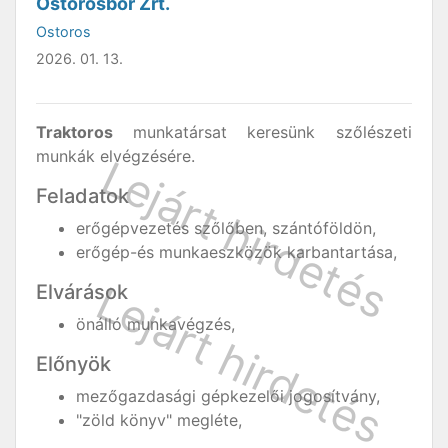
Ostorosbor Zrt.
Ostoros
2026. 01. 13.
Traktoros
munkatársat keresünk szőlészeti
munkák elvégzésére.
Feladatok
erőgépvezetés szőlőben, szántóföldön,
erőgép-és munkaeszközök karbantartása,
Elvárások
önálló munkavégzés,
Előnyök
mezőgazdasági gépkezelői jogosítvány,
"zöld könyv" megléte,