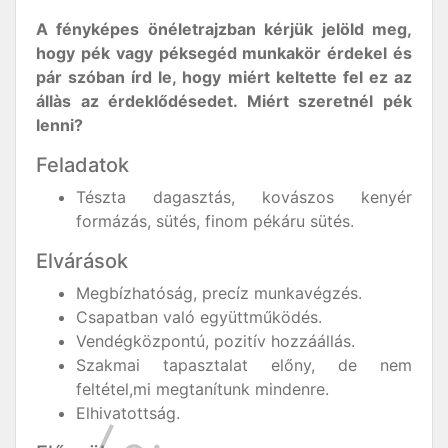
A fényképes önéletrajzban kérjük jelöld meg,
hogy pék vagy péksegéd munkakör érdekel és
pár szóban írd le, hogy miért keltette fel ez az
állàs az érdeklődésedet. Miért szeretnél pék
lenni?
Feladatok
Tészta dagasztás, kovászos kenyér
formázás, sütés, finom pékáru sütés.
Elvárások
Megbízhatóság, precíz munkavégzés.
Csapatban való együttműködés.
Vendégközpontú, pozitív hozzáállás.
Szakmai tapasztalat előny, de nem
feltétel,mi megtanítunk mindenre.
Elhivatottság.