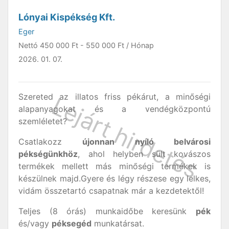
Lónyai Kispékség Kft.
Eger
Nettó
450 000 Ft
-
550 000 Ft
/ Hónap
2026. 01. 07.
Szereted az illatos friss pékárut, a minőségi
alapanyagokat és a vendégközpontú
szemléletet?
Csatlakozz
újonnan nyíló belvárosi
pékségünkhöz
, ahol helyben sült kovászos
termékek mellett más minőségi termékek is
készülnek majd.Gyere és légy részese egy lelkes,
vidám összetartó csapatnak már a kezdetektől!
Teljes (8 órás) munkaidőbe keresünk
pék
és/vagy
péksegéd
munkatársat.